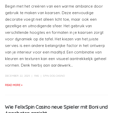
Begin met het creëren van een warme ambiance door
gebruik te maken van kaarsen. Deze eenvoudige
decoratie voegt niet alleen licht toe, maar ook een
gezellige en uitnodigende sfeer. Het gebruik van
verschillende hoogtes en formaten in je kaarsen zorgt
voor dynamiek op de tafel. Het kiezen van het juiste
servies is een andere belangrijke factor in het ontwerp
van je interieur voor een maaltijd. Een combinatie van
kleuren en texturen kan een visueel aantrekkelijk geheel
vormen. Denk hierbij aan aardewerk...
DECEMBER 22, 2025
RAS
SPIN DOG CASINO
READ MORE +
Wie FelixSpin Casino neue Spieler mit Boni und