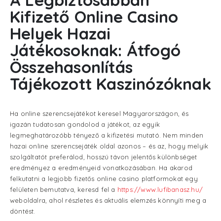
Kifizető Online Casino
Helyek Hazai
Játékosoknak: Átfogó
Összehasonlítás
Tájékozott Kaszinózóknak
Ha online szerencsejátékot keresel Magyarországon, és
igazán tudatosan gondolod a játékot, az egyik
legmeghatározóbb tényező a kifizetési mutató. Nem minden
hazai online szerencsejáték oldal azonos – és az, hogy melyik
szolgáltatót preferálod, hosszú távon jelentős különbséget
eredményez a eredményeid vonatkozásában. Ha akarod
felkutatni a legjobb fizetős online casino platformokat egy
felületen bemutatva, keresd fel a
https://www.lufibanasz.hu/
weboldalra, ahol részletes és aktuális elemzés könnyíti meg a
döntést.