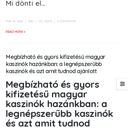
Mi dönti el...
MAY 14, 2026
RAS
MY_TEXTS
0 COMMENTS
READ MORE +
Megbízható és gyors kifizetésű magyar
kaszinók hazánkban: a legnépszerűbb
kaszinók és azt amit tudnod ajánlott
Megbízható és gyors
kifizetésű magyar
kaszinók hazánkban: a
legnépszerűbb kaszinók
és azt amit tudnod