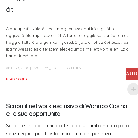
át
A budapesti születés és a magyar szakmai közeg több
egyszerű életrajzi részletnél. A történet egyik kulcsa éppen az,
hogy a feltaláló olyan környezetből jött, ahol az építészet, az
iparművészet és a térszemlélet egymás mellett volt jelen. Ez a
háttér később a...
APRIL 23, 2026
RAS
MY_TEXTS
0 COMMENTS
AUD
READ MORE +
Scopri il network esclusivo di Wonaco Casino
e le sue opportunità
Scoprire le opportunità offerte da un ambiente di gioco
senza eguali può trasformare la tua esperienza.