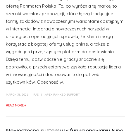
ofertę Parimatch Polska. To, co wyróżnia tę markę, to
szeroki wachlarz propozycji, które łączą tradycyjne
formy zakładów z nowoczesnymi wariantami dostępnymi
w Internecie. Integracja nowoczesnych narzędzi w
strategiach operacyjnych sprawiła, że klienci mogą
korzystać z bogatej oferty usług online, a także z
wygodnych i przejrzystych platform do obstawiania.
Dzięki temu, doświadczenie graczy znacznie się
poprawiło, a przedsiębiorstwo zyskało reputację lidera
w innowacyjności i dostosowaniu do potrzeb
użytkowników. Obecność w...
MARCH 31, 2026
RAS
! APEX RANKED SUPPORT
READ MORE +
Nowoczesne systemy w funkcjonowaniu Nine